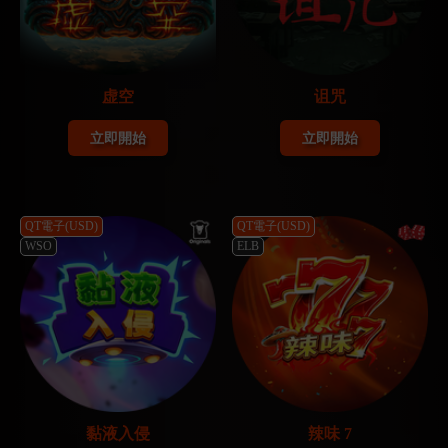
虚空
诅咒
立即開始
立即開始
QT電子(USD)
QT電子(USD)
WSO
ELB
黏液入侵
辣味 7