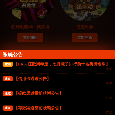
狂野热潮 40：奖金塔
熊熊出动
立即開始
立即開始
系統公告
QT電子(USD)
QT電子(USD)
【FK57狂歡周年慶，七月電子排行前十名得獎名單】
置頂
Onlyplay
NetGame Entertainment
08/02
【信用卡通道公告】
通道
08/01
【提款渠道當前狀態公告】
通道
07/31
【存款渠道當前狀態公告】
通道
07/30
烈焰冲锋
奖励组合