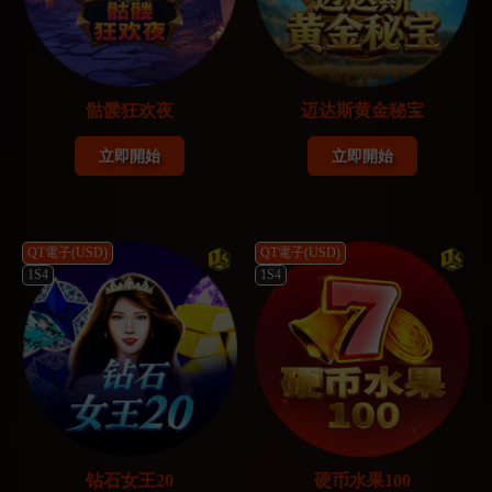
骷髅狂欢夜
迈达斯黄金秘宝
立即開始
立即開始
QT電子(USD)
QT電子(USD)
1S4
1S4
钻石女王20
硬币水果100