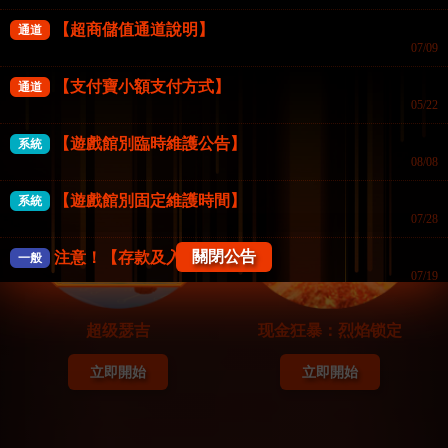
【超商儲值通道說明】
通道
立即開始
立即開始
07/09
【支付寶小額支付方式】
通道
05/22
QT電子(USD)
QT電子(USD)
【遊戲館別臨時維護公告】
Pragmatic Play Casino
Blueprint Gaming
系統
08/08
【遊戲館別固定維護時間】
系統
07/28
關閉公告
注意！【存款及入款注意事項】
一般
07/19
《防詐騙公告》FK57娛樂城
一般
超级瑟吉
现金狂暴：烈焰锁定
07/18
【系統公告】
立即開始
立即開始
一般
04/02
【會員權益公告】
一般
12/17