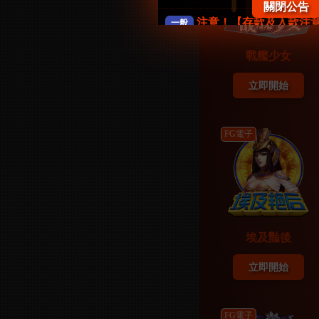
關閉公告
注意！【存款及入款注
一般
戰艦少女
《防詐騙公告》FK57娛
一般
立即開始
【系統公告】
一般
FG電子
【會員權益公告】
一般
埃及豔後
立即開始
FG電子