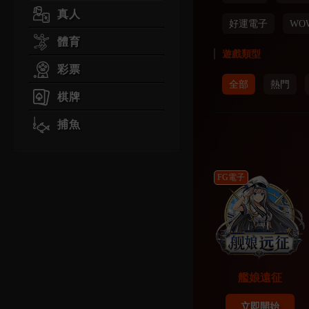
真人
好運電子
WO
體育
遊戲類型
彩票
全部
熱門
棋牌
捕魚
FG電子
艦娘遠征
立即開始