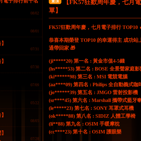
七月電子排行前十名
【FK57狂歡周年慶，七月
置頂
金剛
淘金熱
6
單】
08/02
立即開始
立即開始
立
FK57狂歡周年慶，七月電子排行 TOP10 
08/01
恭喜本期榮登 TOP10 的幸運得主 成
FG電子
FG電子
FG電子
告】
通帶回家 🎁
07/31
(ji*****20) 第一名 : 黃金市值4-5錢
告】
07/30
(hs*****53) 第二名 : BOSE 全景聲家
(ki******98) 第三名 : MSI 電競電腦
(aa****09) 第四名 : Philips 全自動義式
07/09
中世紀特權
大秦帝國
火
(jo******39) 第五名 : JMGO 雷射投影機
】
立即開始
立即開始
立
(sr****45) 第六名 : Marshall 攜帶式藍
05/22
(le*****23) 第七名 : SONY 耳罩式耳機
告】
(ok*****88) 第八名 : SIDIZ 人體工學椅
FG電子
FG電子
FG電子
08/05
(li**88) 第九名 : OSIM 手暖摩枕
(cc****23) 第十名 : OSIM 護眼樂
間】
07/28