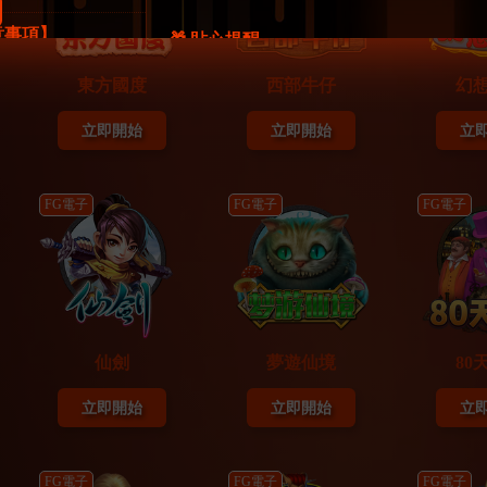
意事項】
🎁 貼心提醒
07/19
📌 全部獎品顏色隨機
東方國度
西部牛仔
幻
樂城
📌 獎品價值以FK57定價為計算基準
07/18
立即開始
立即開始
立
📌 可選擇兌換為商品等值的 7 折彩金
📌 獎勵陸續發放，請留意相關通知訊息
04/02
📌 請於 08/15 前主動告知客服收貨地址
FG電子
FG電子
FG電子
⚠️逾期視同放棄，恕不補發⚠️
12/17
仙劍
夢遊仙境
80
立即開始
立即開始
立
FG電子
FG電子
FG電子