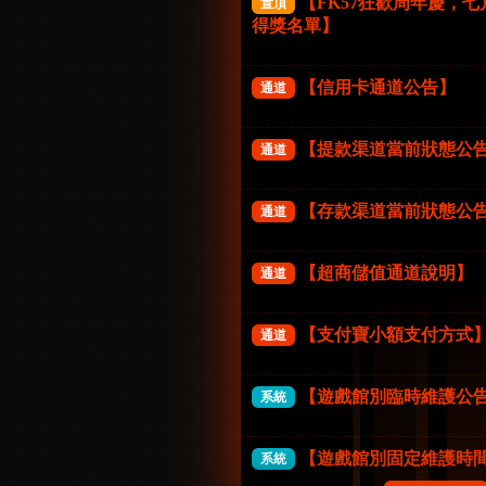
【FK57狂歡周年慶，
置頂
摸金校尉
得獎名單】
立即開始
【信用卡通道公告】
通道
FG電子
【提款渠道當前狀態公
通道
【存款渠道當前狀態公
通道
【超商儲值通道說明】
通道
狂歡
【支付寶小額支付方式
通道
立即開始
【遊戲館別臨時維護公
系統
FG電子
【遊戲館別固定維護時
系統