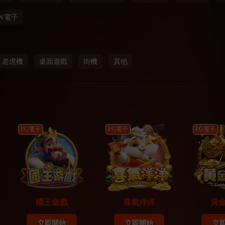
W電子
老虎機
桌面遊戲
街機
其他
FG電子
FG電子
FG電子
國王遊戲
喜氣洋洋
黃
立即開始
立即開始
立