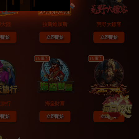
想大陸
拉斯維加斯
荒野大鏢客
即開始
立即開始
立即開始
FG電子
FG電子
08/02
天旅行
海盜財富
西遊
即開始
立即開始
立即開始