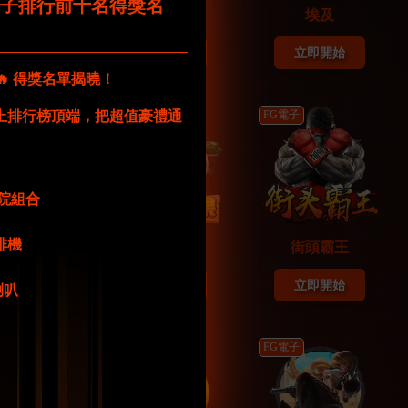
電子排行前十名得獎名
6路
阿茲特克
埃及
即開始
立即開始
立即開始
🔥 得獎名單揭曉！
功站上排行榜頂端，把超值豪禮通
FG電子
FG電子
庭影院組合
咖啡機
影忍者
歡樂水果
街頭霸王
即開始
立即開始
立即開始
牙喇叭
FG電子
FG電子