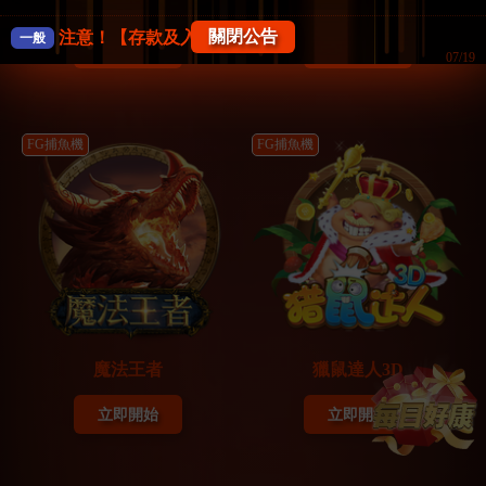
天天捕魚
捕魚來了3D
關閉公告
注意！【存款及入款注意事項】
一般
立即開始
立即開始
07/19
《防詐騙公告》FK57娛樂城
一般
07/18
FG捕魚機
FG捕魚機
【系統公告】
一般
04/02
【會員權益公告】
一般
12/17
魔法王者
獵鼠達人3D
立即開始
立即開始