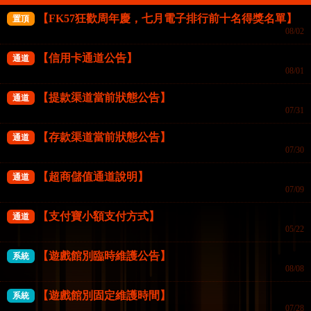
【FK57狂歡周年慶，七月電子排行前十名得獎名單】
置頂
08/02
【信用卡通道公告】
通道
08/01
捕鳥達人
歡樂捕魚
【提款渠道當前狀態公告】
通道
立即開始
立即開始
07/31
【存款渠道當前狀態公告】
通道
07/30
FG捕魚機
FG捕魚機
【超商儲值通道說明】
通道
07/09
【支付寶小額支付方式】
通道
05/22
【遊戲館別臨時維護公告】
系統
08/08
【遊戲館別固定維護時間】
系統
07/28